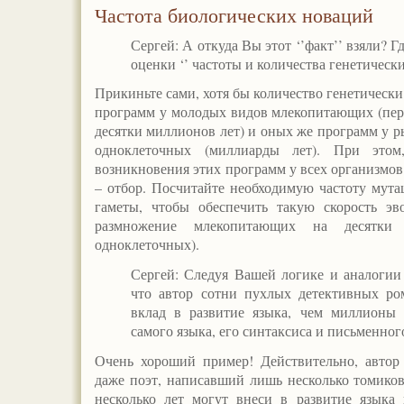
Частота биологических новаций
Сергей: А откуда Вы этот ‘’факт’’ взяли? 
оценки ‘’ частоты и количества генетическ
Прикиньте сами, хотя бы количество генетическ
программ у молодых видов млекопитающих (пер
десятки миллионов лет) и оных же программ у ры
одноклеточных (миллиарды лет). При этом
возникновения этих программ у всех организмов
– отбор. Посчитайте необходимую частоту мута
гаметы, чтобы обеспечить такую скорость эв
размножение млекопитающих на десятки 
одноклеточных).
Сергей: Следуя Вашей логике и аналогии
что автор сотни пухлых детективных ро
вклад в развитие языка, чем миллионы б
самого языка, его синтаксиса и письменно
Очень хороший пример! Действительно, автор
даже поэт, написавший лишь несколько томиков
несколько лет могут внеси в развитие языка 