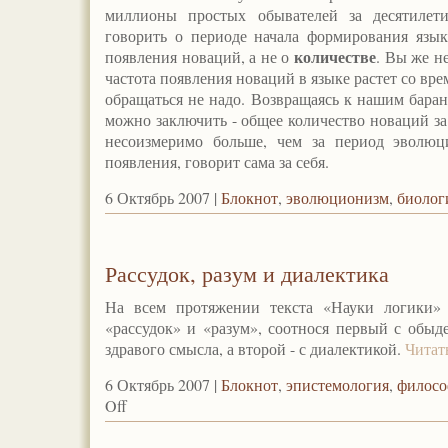
миллионы простых обывателей за десятилети
говорить о периоде начала формирования язы
количестве
появления новаций, а не о
. Вы же не
частота появления новаций в языке растет со вр
обращаться не надо. Возвращаясь к нашим бара
можно заключить - общее количество новаций з
несоизмеримо больше, чем за период эволюци
появления, говорит сама за себя.
6 Октябрь 2007 |
Блокнот
,
эволюционизм
,
биолог
Рассудок, разум и диалектика
На всем протяжении текста «Науки логики» 
«рассудок» и «разум», соотнося первый с обы
здравого смысла, а второй - с диалектикой.
Читат
6 Октябрь 2007 |
Блокнот
,
эпистемология
,
филосо
Off