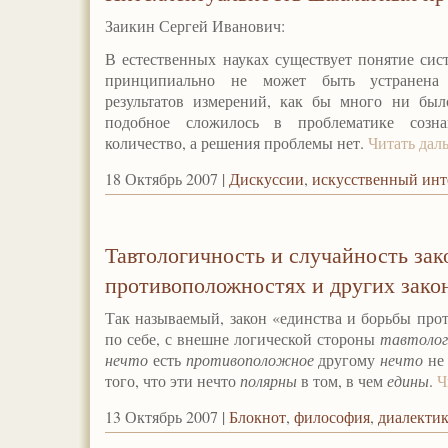
Заикин Сергей Иванович:
В естественных науках существует понятие сис
принципиально не может быть устранена с
результатов измерений, как бы много ни был
подобное сложилось в проблематике созна
количество, а решения проблемы нет.
Читать дал
18 Октябрь 2007 |
Дискуссии
,
искусственный инт
Тавтологичность и случайность зак
противоположностях и других зако
Так называемый, закон «единства и борьбы про
по себе, с внешне логической стороны
тавтолог
нечто
есть
противоположное
другому
нечто
не
того, что эти нечто
полярны
в том, в чем
едины
.
Ч
13 Октябрь 2007 |
Блокнот
,
философия
,
диалекти