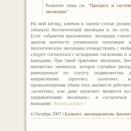
Развитие темы см. “
Прогресс и систе
эволюции
“
На мой взгляд, ключом к оценке статьи должно
(объекта) биологической эволюции и, по сути
Если «объектом приложения» эволюции считать
данном контексте упоминание популяции н
биологическую эволюцию отождествлять с любым
следует согласиться с исходными посылками и 
выводами. При такой трактовке эволюции, био
множество элементов, которое случайно распа
равноценных по статусу подмножества 
направлениях (арогенез, аллогенез, ка
проанализировав объем этих множеств действит
«аллогенез, или даже катагенез являются по
направлениями эволюции», и согласиться
выводами.
Читать дальше »
6 Октябрь 2007 |
Блокнот
,
эволюционизм
,
биолог